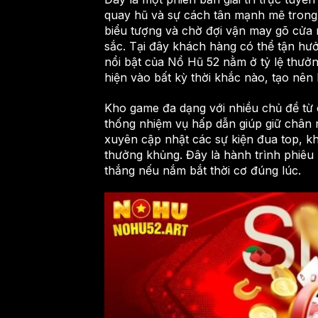
quay hũ và sự cách tân mạnh mẽ trong l
biểu tượng và chờ đợi vận may gõ cửa
sắc. Tại đây khách hàng có thể tận hư
nổi bật của Nổ Hũ 52 nằm ở tỷ lệ thưởn
hiện vào bất kỳ thời khắc nào, tạo nê
Kho game đa dạng với nhiều chủ đề từ 
thống nhiệm vụ hấp dẫn giúp giữ chân n
xuyên cập nhật các sự kiện đua top, 
thưởng khủng. Đây là hành trình phiêu l
thắng nếu nắm bắt thời cơ đúng lúc.