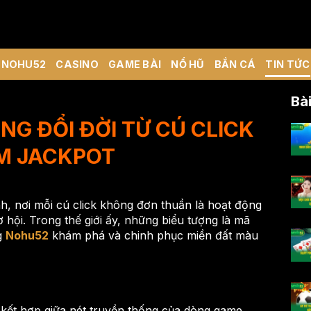
NOHU52
CASINO
GAME BÀI
NỔ HŨ
BẮN CÁ
TIN TỨC
Bài
ÓNG ĐỔI ĐỜI TỪ CÚ CLICK
M JACKPOT
, nơi mỗi cú click không đơn thuần là hoạt động
ơ hội. Trong thế giới ấy, những biểu tượng là mã
g
Nohu52
khám phá và chinh phục miền đất màu
ến kết hợp giữa nét truyền thống của dòng game