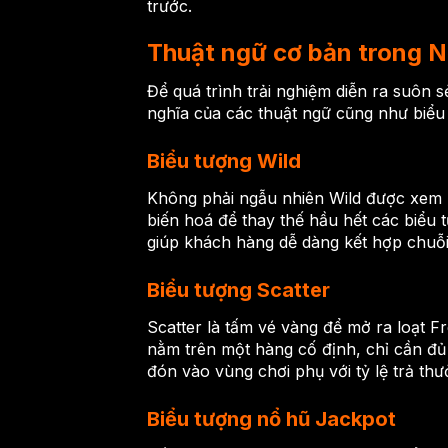
trước.
Thuật ngữ cơ bản trong 
Để quá trình trải nghiệm diễn ra suôn 
nghĩa của các thuật ngữ cũng như biểu
Biểu tượng Wild
Không phải ngẫu nhiên Wild được xem l
biến hoá để thay thế hầu hết các biểu 
giúp khách hàng dễ dàng kết hợp chuỗ
Biểu tượng Scatter
Scatter là tấm vé vàng để mở ra loạt 
nằm trên một hàng cố định, chỉ cần đủ
đón vào vùng chơi phụ với tỷ lệ trả th
Biểu tượng nổ hũ Jackpot