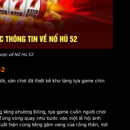
lược về Nổ Hũ 52
52
ời, sân chơi đã thiết kế kho tàng tựa game chỉn
g liêng phương Đông, tựa game cuốn người chơi
. Từng vòng quay như bước vào một lễ hội ánh
xuất hiện cùng tiếng gầm vang của rồng thần, mở