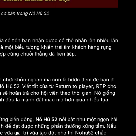
 cơ bản trong Nổ Hũ 52
hĩa số tiền bạn nhận được có thể nhân lên nhiều lần
à một biểu tượng khiến trái tim khách hàng rụng
ợp cùng chuỗi thắng dài liên tiếp.
ch chơi khôn ngoan mà còn là bước đệm để bạn đi
ổ Hũ 52. Viết tắt của từ Return to player, RTP cho
g sẽ hoàn trả cho hội viên theo thời gian. Nó giống
nh đâu là mảnh đất màu mỡ hơn giữa nhiều tựa
ngừng biến động,
Nổ Hũ 52
nổi bật như một ngọn hải
ch để đạt được những phần thưởng xứng tầm. Nếu
 vừa giải trí vừa tạo đột phá thì Nohu52 chắc