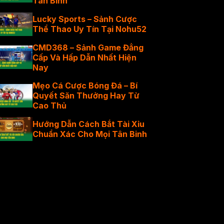
Tân Binh
Lucky Sports – Sảnh Cược
Thể Thao Uy Tín Tại Nohu52
CMD368 – Sảnh Game Đẳng
Cấp Và Hấp Dẫn Nhất Hiện
Nay
Mẹo Cá Cược Bóng Đá – Bí
Quyết Săn Thưởng Hay Từ
Cao Thủ
Hướng Dẫn Cách Bắt Tài Xỉu
Chuẩn Xác Cho Mọi Tân Binh