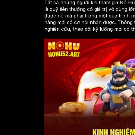
Tất cả những người khi tham gia Nổ H
là quỹ tiền thưởng có giá trị vô cùng l
được nó mà phải trong một quá trình 
hàng mới có cơ hội nhận được. Thông 
nghiên cứu, theo dõi kỹ lưỡng mới có t