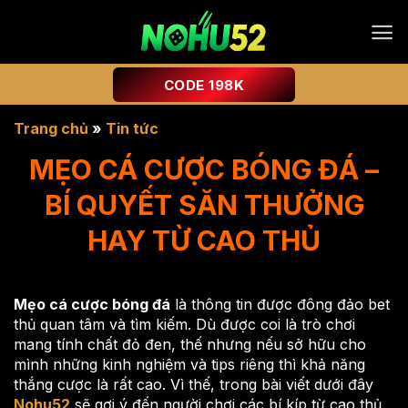
Chuyển
đến
nội
dung
CODE 198K
Trang chủ
»
Tin tức
MẸO CÁ CƯỢC BÓNG ĐÁ –
BÍ QUYẾT SĂN THƯỞNG
HAY TỪ CAO THỦ
Mẹo cá cược bóng đá
là thông tin được đông đảo bet
thủ quan tâm và tìm kiếm. Dù được coi là trò chơi
mang tính chất đỏ đen, thế nhưng nếu sở hữu cho
mình những kinh nghiệm và tips riêng thì khả năng
thắng cược là rất cao. Vì thế, trong bài viết dưới đây
Nohu52
sẽ gợi ý đến người chơi các bí kíp từ cao thủ