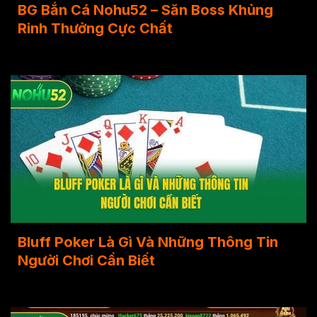
BG Bắn Cá Nohu52 – Săn Boss Khủng
Rinh Thưởng Cực Chất
Bluff Poker Là Gì Và Những Thông Tin
Người Chơi Cần Biết