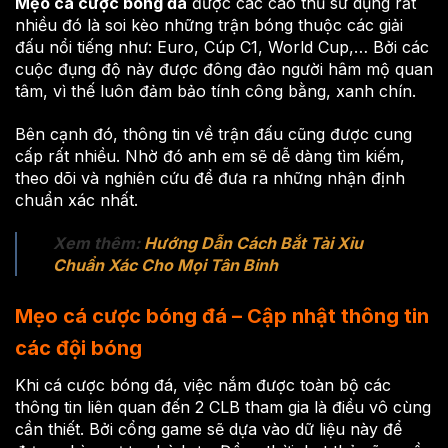
Mẹo cá cược bóng đá
được các cao thủ sử dụng rất
nhiều đó là soi kèo những trận bóng thuộc các giải
đấu nổi tiếng như: Euro, Cúp C1, World Cup,… Bởi các
cuộc đụng độ này được đông đảo người hâm mộ quan
tâm, vì thế luôn đảm bảo tính công bằng, xanh chín.
Bên cạnh đó, thông tin về trận đấu cũng được cung
cấp rất nhiều. Nhờ đó anh em sẽ dễ dàng tìm kiếm,
theo dõi và nghiên cứu để đưa ra những nhận định
chuẩn xác nhất.
Xem thêm:
Hướng Dẫn Cách Bắt Tài Xỉu
Chuẩn Xác Cho Mọi Tân Binh
Mẹo cá cược bóng đá – Cập nhật thông tin
các đội bóng
Khi cá cược bóng đá, việc nắm được toàn bộ các
thông tin liên quan đến 2 CLB tham gia là điều vô cùng
cần thiết. Bởi cổng game sẽ dựa vào dữ liệu này để