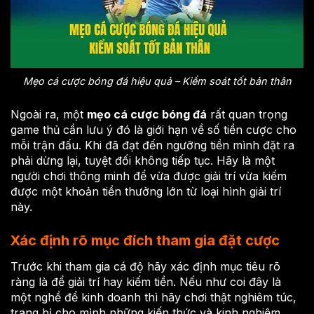
Mẹo cá cược bóng đá hiệu quả – Kiểm soát tốt bản thân
Ngoài ra, một
mẹo cá cược bóng đá
rất quan trọng
game thủ cần lưu ý đó là giới hạn về số tiền cược cho
mỗi trận đấu. Khi đã đạt đến ngưỡng tiền mình đặt ra
phải dừng lại, tuyệt đối không tiếp tục. Hãy là một
người chơi thông minh để vừa được giải trí vừa kiếm
được một khoản tiền thưởng lớn từ loại hình giải trí
này.
Xác định rõ mục đích tham gia đặt cược
Trước khi tham gia cá độ hãy xác định mục tiêu rõ
ràng là để giải trí hay kiếm tiền. Nếu như coi đây là
một nghề để kinh doanh thì hãy chơi thật nghiêm túc,
trang bị cho mình những kiến thức và kinh nghiệm