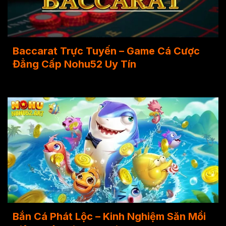
Baccarat Trực Tuyến – Game Cá Cược
Đẳng Cấp Nohu52 Uy Tín
Bắn Cá Phát Lộc – Kinh Nghiệm Săn Mồi