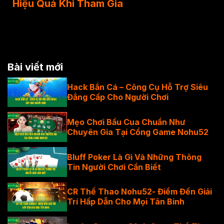
Hiệu Quả Khi Tham Gia
Bài viết mới
Hack Bắn Cá – Công Cụ Hỗ Trợ Siêu
Đẳng Cấp Cho Người Chơi
Mẹo Chơi Bầu Cua Chuẩn Như
Chuyên Gia Tại Cổng Game Nohu52
Bluff Poker Là Gì Và Những Thông
Tin Người Chơi Cần Biết
CR Thể Thao Nohu52- Điểm Đến Giải
Trí Hấp Dẫn Cho Mọi Tân Binh