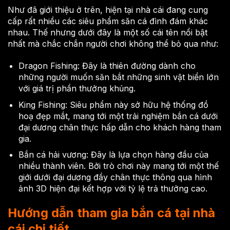
Như đã giới thiệu ở trên, hiện tại nhà cái đang cung
cấp rất nhiều các siêu phẩm săn cá đình đám khác
nhau. Thế nhưng dưới đây là một số cái tên nổi bật
nhất mà chắc chắn người chơi không thể bỏ qua như:
Dragon Fishing: Đây là thiên đường dành cho
những người muốn săn bắt những sinh vật biển lớn
với giá trị phần thưởng khủng.
King Fishing: Siêu phẩm này sở hữu hệ thống đồ
hoạ đẹp mắt, mang tới một trải nghiệm bắn cá dưới
đại dương chân thực hấp dẫn cho khách hàng tham
gia.
Bắn cá hải vương: Đây là lựa chọn hàng đầu của
nhiều thành viên. Bởi trò chơi này mang tới một thế
giới dưới đại dương đầy chân thực thông qua hình
ảnh 3D hiện đại kết hợp với tỷ lệ trả thưởng cao.
Hướng dẫn tham gia bắn cá tại nhà
cái chi tiết