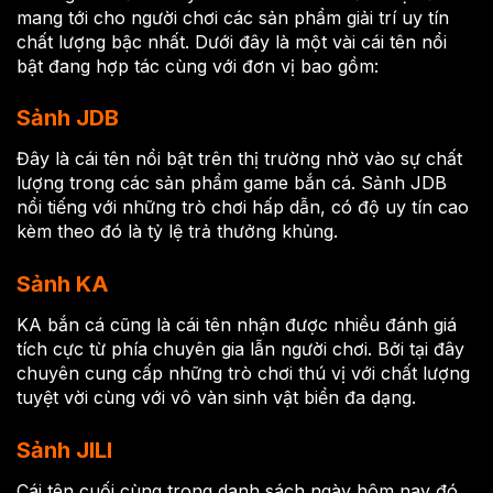
mang tới cho người chơi các sản phẩm giải trí uy tín
chất lượng bậc nhất. Dưới đây là một vài cái tên nổi
bật đang hợp tác cùng với đơn vị bao gồm:
Sảnh JDB
Đây là cái tên nổi bật trên thị trường nhờ vào sự chất
lượng trong các sản phẩm game bắn cá. Sảnh JDB
nổi tiếng với những trò chơi hấp dẫn, có độ uy tín cao
kèm theo đó là tỷ lệ trả thưởng khủng.
Sảnh KA
KA bắn cá cũng là cái tên nhận được nhiều đánh giá
tích cực từ phía chuyên gia lẫn người chơi. Bởi tại đây
chuyên cung cấp những trò chơi thú vị với chất lượng
tuyệt vời cùng với vô vàn sinh vật biển đa dạng.
Sảnh JILI
Cái tên cuối cùng trong danh sách ngày hôm nay đó