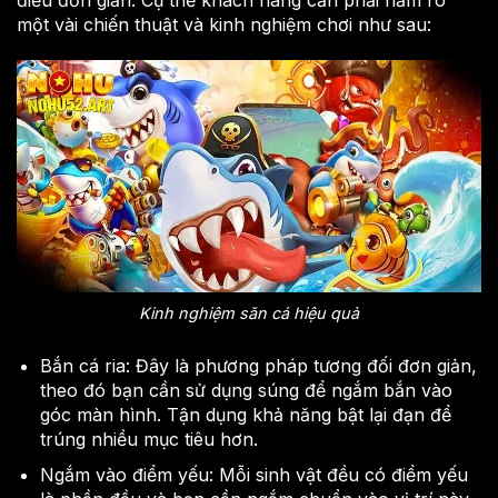
một vài chiến thuật và kinh nghiệm chơi như sau:
Kinh nghiệm săn cá hiệu quả
Bắn cá ria: Đây là phương pháp tương đối đơn giản,
theo đó bạn cần sử dụng súng để ngắm bắn vào
góc màn hình. Tận dụng khả năng bật lại đạn để
trúng nhiều mục tiêu hơn.
Ngắm vào điểm yếu: Mỗi sinh vật đều có điểm yếu