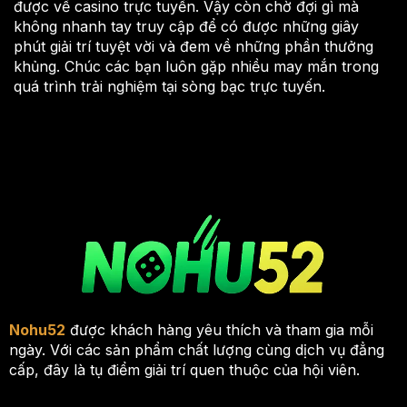
được về casino trực tuyến. Vậy còn chờ đợi gì mà
không nhanh tay truy cập để có được những giây
phút giải trí tuyệt vời và đem về những phần thưởng
khủng. Chúc các bạn luôn gặp nhiều may mắn trong
quá trình trải nghiệm tại sòng bạc trực tuyến.
Nohu52
được khách hàng yêu thích và tham gia mỗi
ngày. Với các sản phẩm chất lượng cùng dịch vụ đẳng
cấp, đây là tụ điểm giải trí quen thuộc của hội viên.