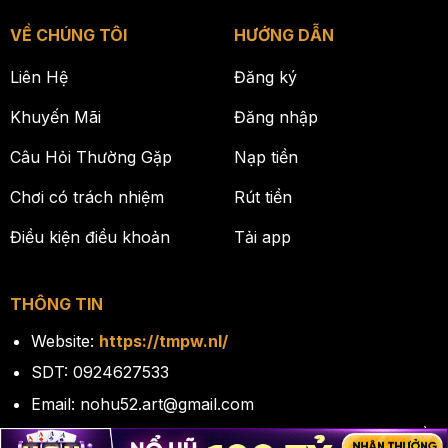
VỀ CHÚNG TÔI
HƯỚNG DẪN
Liên Hệ
Đăng ký
Khuyến Mãi
Đăng nhập
Câu Hỏi Thường Gặp
Nạp tiền
Chơi có trách nhiệm
Rút tiền
Điều kiện điều khoản
Tải app
THÔNG TIN
Website:
https://tmpw.nl/
SDT: 0924627533
Email:
nohu52.art@gmail.com
Địa chỉ: 9 Đ. Sư Vạn Hạnh, Phường 12, Quận 10, Hồ