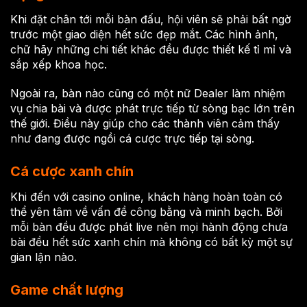
Khi đặt chân tới mỗi bàn đấu, hội viên sẽ phải bất ngờ
trước một giao diện hết sức đẹp mắt. Các hình ảnh,
chữ hãy những chi tiết khác đều được thiết kế tỉ mỉ và
sắp xếp khoa học.
Ngoài ra, bàn nào cũng có một nữ Dealer làm nhiệm
vụ chia bài và được phát trực tiếp từ sòng bạc lớn trên
thế giới. Điều này giúp cho các thành viên cảm thấy
như đang được ngồi cá cược trực tiếp tại sòng.
Cá cược xanh chín
Khi đến với casino online, khách hàng hoàn toàn có
thể yên tâm về vấn đề công bằng và minh bạch. Bởi
mỗi bàn đều được phát live nên mọi hành động chưa
bài đều hết sức xanh chín mà không có bất kỳ một sự
gian lận nào.
Game chất lượng