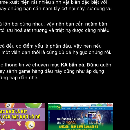
me xuất hiện rất nhiều sinh vật biển đặc biệt với
thấy chúng bạn cần nắm lấy cơ hội này, sử dụng vũ
cá lớn bơi cùng nhau, vậy nên bạn cần ngắm bắn
 tối ưu hoá sát thương và triệt hạ được càng nhiều
 cá đều có điểm yếu là phần đầu. Vậy nên nếu
một viên đạn thôi là cũng đủ để hạ gục chúng rồi.
các thông tin về chuyên mục
KA bắn cá
. Đừng quên
gay sảnh game hàng đầu này cũng như áp dụng
hưởng hấp dẫn nhé.