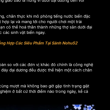
ng giao bao la hùng vĩ dưới đại dương đến với
g, chân thực khi mô phỏng tiếng nước biển đặc
t hợp lại và mang tới cho người chơi một trải
. Bạn có thể hoá thân thành những thợ săn dưới đại
 các sinh vật biển ngay.
ổng Hợp Các Siêu Phẩm Tại Sảnh Nohu52
oàn so với các đơn vị khác đó chính là công nghệ
 đáy đại dương đều được thể hiện một cách chân
cùng mượt mà không bao giờ gặp tình trạng giật
nghiệm ở bất cứ thời điểm nào trong ngày, kể cả