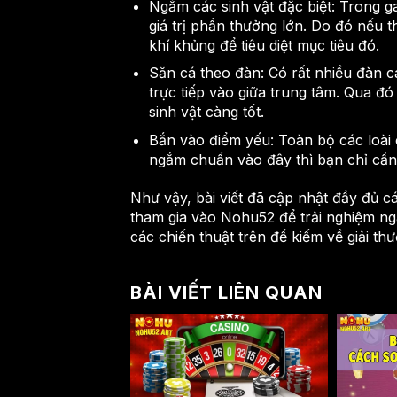
Ngắm các sinh vật đặc biệt: Trong ga
giá trị phần thưởng lớn. Do đó nếu 
khí khủng để tiêu diệt mục tiêu đó.
Săn cá theo đàn: Có rất nhiều đàn 
trực tiếp vào giữa trung tâm. Qua đó
sinh vật càng tốt.
Bắn vào điểm yếu: Toàn bộ các loài
ngắm chuẩn vào đây thì bạn chỉ cần 
Như vậy, bài viết đã cập nhật đầy đủ 
tham gia vào Nohu52 để trải nghiệm n
các chiến thuật trên để kiếm về giải t
BÀI VIẾT LIÊN QUAN