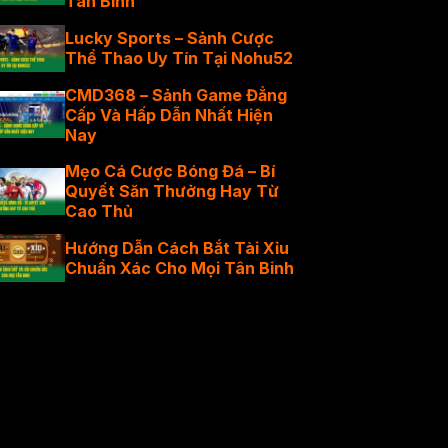
Tân Binh
Lucky Sports – Sảnh Cược
Thể Thao Uy Tín Tại Nohu52
CMD368 – Sảnh Game Đẳng
Cấp Và Hấp Dẫn Nhất Hiện
Nay
Mẹo Cá Cược Bóng Đá – Bí
Quyết Săn Thưởng Hay Từ
Cao Thủ
Hướng Dẫn Cách Bắt Tài Xỉu
Chuẩn Xác Cho Mọi Tân Binh