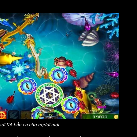
ơi KA bắn cá cho người mới