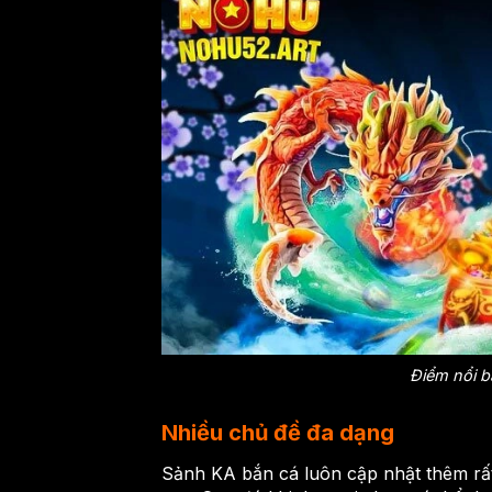
Điểm nổi b
Nhiều chủ đề đa dạng
Sảnh KA bắn cá luôn cập nhật thêm rất