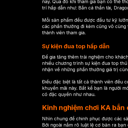
nay. Qua đó khi tham gia bạn có thể t
trí hấp dẫn như: Bắn cá thần tài, Drag
Mỗi sản phẩm đều được đầu tư kỹ lưỡng
các phần thưởng đi kèm cũng vô cùng t
thành viên tham gia.
Sự kiện đua top hấp dẫn
Để gia tăng thêm trải nghiệm cho khác
nhiều chương trình sự kiện đua top thú
nhận về những phần thưởng giá trị cùng
Điều đặc biệt là tất cả thành viên đều 
khuyến mãi này. Bất kể bạn là người m
có đặc quyền như nhau.
Kinh nghiệm chơi KA bắn 
Nhìn chung để chinh phục được các sả
Bởi ngoài nắm rõ luật lệ cơ bản ra bạn 