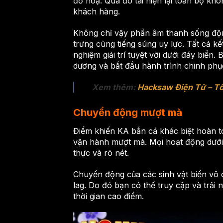
đồ hoạ. Qua đó tái hiện lại toàn bộ khô
khách hàng.
Không chỉ vậy phần âm thanh sống độn
trưng cùng tiếng súng uy lực. Tất cả kế
nghiệm giải trí tuyệt vời dưới đáy biển
dương và bắt đầu hành trình chinh phục
Xem thêm:
Hacksaw Điện Tử – T
Chuyển động mượt mà
Điểm khiến KA bắn cá khác biệt hoàn t
vận hành mượt mà. Mọi hoạt động dưới
thực và rõ nét.
Chuyển động của các sinh vật biển vô 
lag. Do đó bạn có thể truy cập và trải 
thời gian cao điểm.